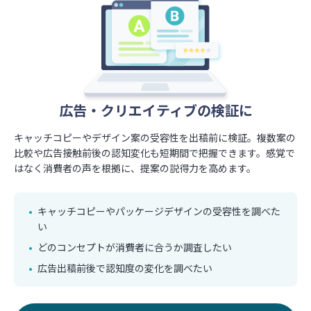
記事制作やプレスリリースの裏付けに
広告・クリエイティブの検証に
商品・サービス企画のための
企画や提案の意思決定に
消費者理解に
キャッチコピーやデザイン案の受容性を出稿前に検証。複数案の
企画書に活用できる調査データを、必要なタイミングで取得。最
プレスリリースに活用できる独自調査を短期間で実施。自主調査
比較や広告接触前後の認知変化も短期間で把握できます。感覚で
新の消費者意識の把握や新規事業プランの仮説検証を行い、意思
の連載企画やオウンドメディア記事のネタづくりにも活用でき、
企画段階のアイデア検証から施策の効果測定まで使える。アンケ
はなく消費者の声を根拠に、提案の説得力を高めます。
決定の精度とスピードを高めます。
継続的な情報発信をデータで支えます。
ートの作成～配信～回収をセルフで完結。
新商品のターゲット選
定やニーズ探索、ブランド認知・イメージ把握を、必要なタイミ
ングで即座に実施できます。
キャッチコピーやパッケージデザインの受容性を調べた
企画書の質を上げる調査データが欲しい
プレスリリースの裏付けとなる調査データを集めたい
い
サービス利用者の満足度を調べたい
自主調査の連載企画を作りたい
新商品のターゲットを選定したい
どのコンセプトが消費者に合うか調査したい
接客に関する実態を把握したい
オウンドメディア記事作成のネタがほしい
消費者の求めている機能やニーズを探りたい
広告出稿前後で認知度の変化を調べたい
パッケージデザインの印象を知りたい
資料をダウンロードする
資料をダウンロードする