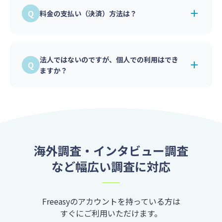
す。
※ただしお客様の方で必要な手続きがございま
料金の支払い（決済）方法は？
したら適宜ご対応しております。
法人の方は「当月末締め翌月末払い」となりま
す。請求書PDFを管理画面からダウンロードす
法人ではないのですが、個人での利用はでき
ることが可能です。
ますか？
請求書記載の支払期日までに銀行振込みでお支
払いをお願いしております。
ご利用可能です。学生やフリーランスの方にも
個人事業主や個人の方は事前の銀行振込もしく
ご利用いただいております。
はクレジットカード決済もご用意しておりま
個人利用の場合は事前の銀行振込もしくはクレ
す。
ジットカード決済となります。
海外調査・インタビュー調査
など幅広い調査に対応
Freeasyのアカウントを持っている方は
すぐにご利用いただけます。