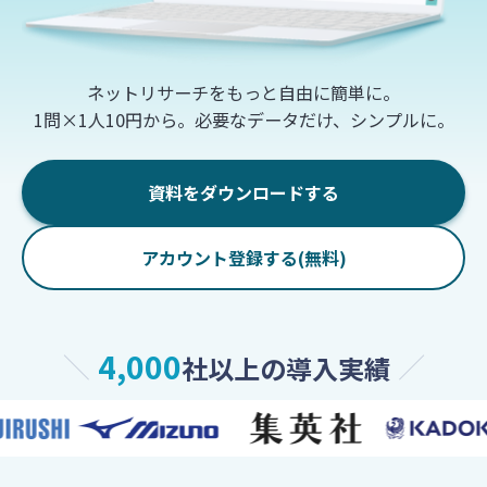
ビュー
お役立ち
広告・デ
よくあるご質問
資料
ザインの
集計ツー
検証
ル
ブログ
ネットリサーチをもっと自由に簡単に。
ロ
提案・意
1問×1人10円から。必要なデータだけ、シンプルに。
アンケー
グ
調査レポ
思決定
トフォー
イ
ート
ム
ン
広報・情
資料をダウンロードする
セミナー
報発信
お
情報
安心して使え
問
る理由
い
アカウント登録する(無料)
合
回答品質
わ
せ
セキュリ
4,000
社以上の導入実績
ティ