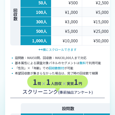
50人
¥500
¥2,500
回収数
100人
¥1,000
¥5,000
300人
¥3,000
¥15,000
500人
¥5,000
¥25,000
1,000人
¥10,000
¥50,000
横にスクロールできます
設問数：MAX50問、回収数：MAX30,000人まで対応
基本属性による調査対象パネルのセグメントは
無料
で利用可能
「性別」×「年齢」での
回収数割付
が可能
希望回収数が集まらなかった場合は、完了時の回収数で精算
1
1
1
問
人回収
実質
円
スクリーニング
(事前抽出アンケート)
設問数