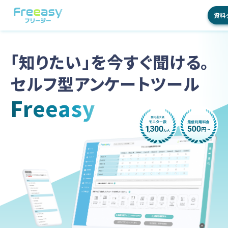
資料
サービス
「知りたい」を今すぐ聞ける。
国内調査
セルフ型アンケートツール
特長
海外調査
Freeasy
Freeasy
料金
学術調査
が選ばれ
る理由
活用シーン
ご利用の
流れ
活用目的別
導入事例
機能
商品・ブ
ランド理
お役立ち情報
オンライ
解
ンインタ