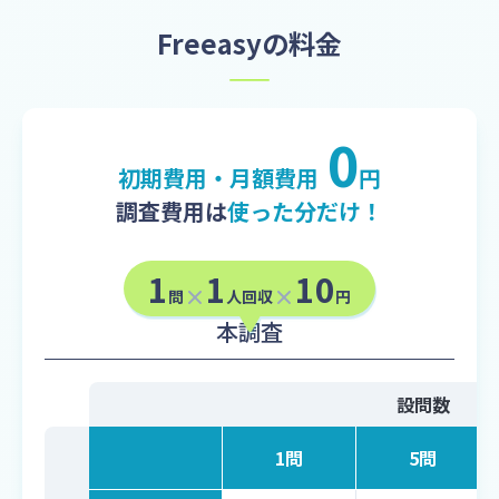
Freeasyの料金
0
初期費用・月額費用
円
調査費用は
使った分だけ！
1
1
10
問
人回収
円
本調査
設問数
1問
5問