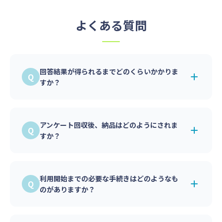
よくある質問
回答結果が得られるまでどのくらいかかりま
すか？
最短でアンケート開始から数時間で希望数のア
ンケートが集まります。
アンケート回収後、納品はどのようにされま
条件や回収数によっては数日回収が掛かる場合
すか？
がございます。
アンケート開始後より管理画面内の集計ページ
より、集計しアンケート結果をご確認いただけ
利用開始までの必要な手続きはどのようなも
ます。
のがありますか？
単純集計とローデータをCSVでダウンロードが
可能です。
アカウント登録申請のみでご利用いただけま