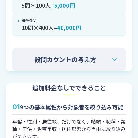
5問×100人=
5,000円
料金例②
10問×400人=
40,000円
設問カウントの考え方
設問数のカウント方法は設問形態、選択肢等
により変動いたします。
追加料金なしでできること
ラジオボタン
チェックボックス
（単一選択）
（複数選択）
01
9つの基本属性から対象者を絞り込み可能
年齢・性別・居住地、だけでなく、結婚・職種・業
種・子供・世帯年収・居住形態から自由に絞り込み
ができます。
換算方法