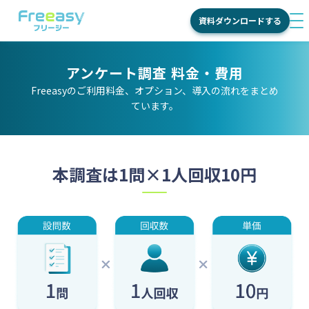
資料ダウンロードする
me
サービス
アンケート調査 料金・費用
Freeasyのご利用料金、オプション、導入の流れをまとめ
国内調査
ています。
特長
海外調査
Freeasy
料金
学術調査
が選ばれ
本調査は1問×1人回収10円
る理由
活用シーン
ご利用の
流れ
活用目的別
導入事例
機能
商品・ブ
ランド理
お役立ち情報
オンライ
解
ンインタ