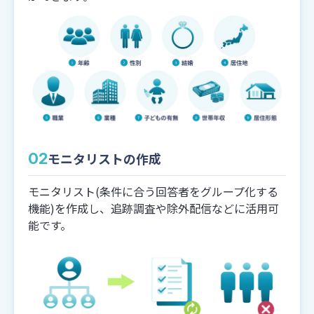
選択肢50個ごとに1問換算
設定可能数
99個まで(2問換算)
通常マトリクス
マトリクスSD法
形式
形式
（単一/複数/混合）
（評価調査）
02
モニタリストの作成
換算方法
モニタリスト(条件に合う回答者をグループ化する
項目10個ごとに1問換算
機能)を作成し、追跡調査や除外配信などに活用可
設定可能数
能です。
項目50個まで(5問換算)
選択肢50個まで(1問換算)
プルダウン
（単一選択）