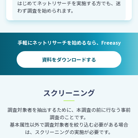
はじめてネットリサーチを実施する方でも、迷
（自由入力）
わず調査を始められます。
換算方法
手軽にネットリサーチを始めるなら、Freeasy
回答欄1個ごとに1問換算
設定可能数
10個まで（文字数300文字以内）
資料をダウンロードする
ランキング
（順位回答）
スクリーニング
調査対象者を抽出するために、本調査の前に行なう事前
換算方法
調査のことです。
選択肢50個ごとに1問換算
基本属性以外で調査対象者を絞り込む必要がある場合
設定可能数
99個まで（2問換算）
は、スクリーニングの実施が必要です。