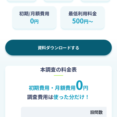
ビュー
お役立ち
広告・デ
よくあるご質問
資料
ザインの
集計ツー
検証
ル
ブログ
ロ
提案・意
アンケー
グ
調査レポ
思決定
トフォー
イ
ート
ム
ン
広報・情
セミナー
資料ダウンロードする
報発信
お
情報
安心して使え
問
る理由
い
合
本調査の料金表
回答品質
わ
せ
0
セキュリ
初期費用・月額費用
円
ティ
調査費用は
使った分だけ！
設問数