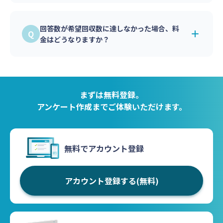
無料アカウント登録後、管理画面でアンケート
またはクレジットカード決済をご利用いただけ
の実施料金を事前に確認できます。
ます。
回答数が希望回収数に達しなかった場合、料
また、設問数と回答者数を入力して見積りを作
金はどうなりますか？
成することも可能です。
本調査は、実際に回収できた回答数に応じて料
金を計算します。
スクリーニング調査は、1,000人単位で設定さ
まずは無料登録。
れた料金区分が適用されます。詳しくは料金表
アンケート作成までご体験いただけます。
をご確認ください。
無料でアカウント登録
アカウント登録する(無料)