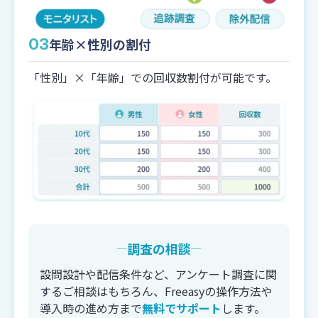
03
年齢×性別の割付
換算方法
選択肢50個ごとに1問換算
「性別」×「年齢」での回収数割付が可能です。
設定可能数
99個まで（2問換算）
テキストボックス
（1行入力）
換算方法
回答欄5個ごとに1問換算
調査の相談
設定可能数
10個まで（2問換算）
設問設計や配信条件など、アンケート調査に関
するご相談はもちろん、Freeasyの操作方法や
導入時の進め方まで
無料でサポート
します。
テキストボックス