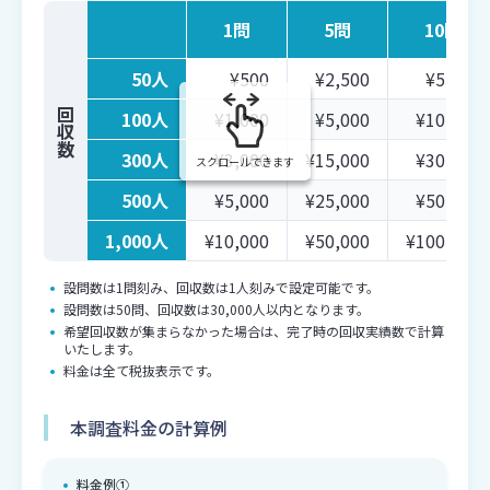
1問
5問
10問
50人
¥500
¥2,500
¥5,000
回収数
100人
¥1,000
¥5,000
¥10,000
300人
¥3,000
¥15,000
¥30,000
スクロールできます
500人
¥5,000
¥25,000
¥50,000
1,000人
¥10,000
¥50,000
¥100,000
設問数は1問刻み、回収数は1人刻みで設定可能です。
設問数は50問、回収数は30,000人以内となります。
希望回収数が集まらなかった場合は、完了時の回収実績数で計算
いたします。
料金は全て税抜表示です。
本調査料金の計算例
料金例①