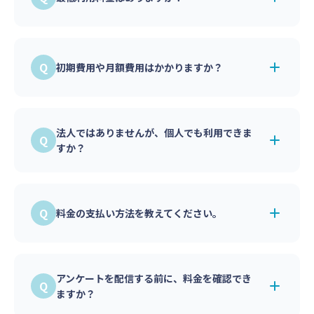
最低利用料金は500円です。少額から気軽にア
ンケート調査を実施いただけます。
初期費用や月額費用はかかりますか？
初期費用・月額費用はかかりません。アンケー
トを実施した際の調査料金のみでご利用いただ
法人ではありませんが、個人でも利用できま
けます。
すか？
はい、ご利用いただけます。学生やフリーラン
スの方にもご利用いただいています。
個人でご利用の場合、お支払い方法は事前の銀
料金の支払い方法を教えてください。
行振込またはクレジットカード決済となりま
す。
法人のお客様は、当月末締め・翌月末払いとな
ります。請求書はPDF形式で管理画面からダウ
アンケートを配信する前に、料金を確認でき
ンロードできます。請求書に記載された支払期
ますか？
日までに、銀行振込にてお支払いください。
個人事業主・個人のお客様は、事前の銀行振込