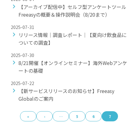
ビュー
お役立ち
広告・デ
【アーカイブ配信中】セルフ型アンケートツール
よくあるご質問
資料
ザインの
Freeasyの概要＆操作説明会（8/20まで）
集計ツー
検証
ル
ブログ
2025-07-31
ロ
提案・意
アンケー
リリース情報｜調査レポート｜【夏向け飲食品に
グ
調査レポ
思決定
トフォー
イ
ついての調査】
ート
ム
ン
広報・情
2025-07-30
セミナー
報発信
お
8/21開催【オンラインセミナー】海外Webアンケ
情報
安心して使え
問
ートの基礎
る理由
い
合
2025-07-22
回答品質
わ
【新サービスリリースのお知らせ】Freeasy
せ
セキュリ
Globalのご案内
ティ
«
‹
…
5
6
7