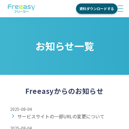
資料ダウンロードする
men
サービス
国内調査
お知らせ一覧
特長
海外調査
Freeasy
料金
学術調査
が選ばれ
る理由
活用シーン
ご利用の
Freeasyからのお知らせ
流れ
活用目的別
導入事例
機能
商品・ブ
2025-08-04
ランド理
サービスサイトの一部URLの変更について
お役立ち情報
オンライ
解
ンインタ
2025-08-04