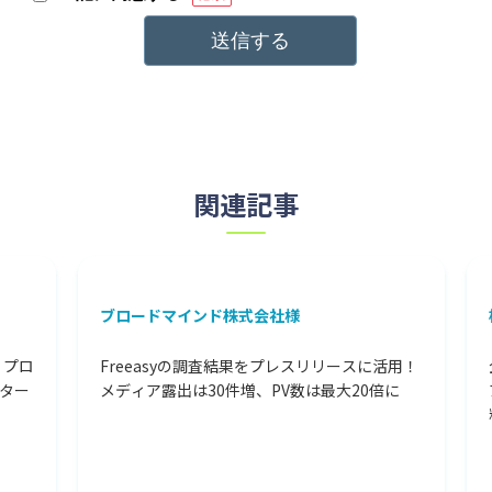
関連記事
ブロードマインド株式会社様
株
プロ
Freeasyの調査結果をプレスリリースに活用！
企
ター
メディア露出は30件増、PV数は最大20倍に
ア
料