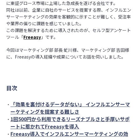
ビュー
に東証グロース市場に上場した急成長を遂げる会社です。
お役立ち
広告・デ
よくあるご質問
同社は以前、企業に自社のサービスを提案する際、インフルエン
資料
ザインの
集計ツー
サーマーケティングの効果を客観的に示すことが難しく、受注率
検証
ル
ブログ
や業界の偏りに課題を感じていました。
ロ
この課題を解決するために導入されたのが、セルフ型アンケート
提案・意
アンケー
グ
調査レポ
ツール「
Freeasy
思決定
」です。
トフォー
イ
ート
ム
ン
今回はマーケティング部 部長 虻川様、マーケティング部 吉田様
広報・情
セミナー
に、Freeasyの導入経緯や成果についてお話を伺いしました。
報発信
お
情報
安心して使え
問
る理由
い
合
回答品質
わ
目次
せ
セキュリ
ティ
「効果を裏付けるデータがない」 インフルエンサーマ
ーケティングを提案する難しさ
1回500円から利用できるリーズナブルさと手厚いサポ
ートに惹かれてFreeasyを導入
Freeasy導入でインフルエンサーマーケティングの効