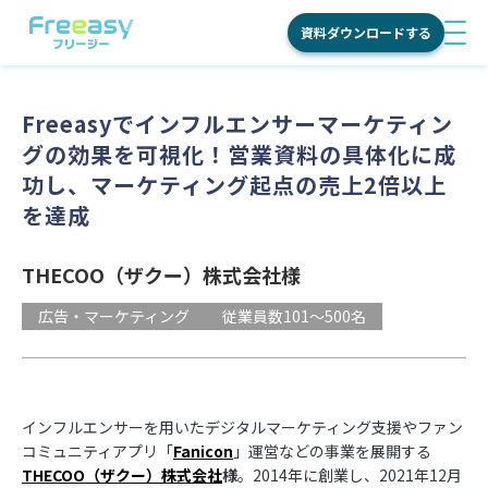
資料ダウンロードする
men
サービス
Freeasyでインフルエンサーマーケティン
グの効果を可視化！営業資料の具体化に成
国内調査
特長
功し、マーケティング起点の売上2倍以上
海外調査
を達成
Freeasy
料金
学術調査
が選ばれ
THECOO（ザクー）株式会社様
る理由
活用シーン
広告・マーケティング
従業員数101～500名
ご利用の
流れ
活用目的別
導入事例
機能
商品・ブ
インフルエンサーを用いたデジタルマーケティング支援やファン
ランド理
お役立ち情報
オンライ
コミュニティアプリ「
Fanicon
」運営などの事業を展開する
解
ンインタ
THECOO（ザクー）株式会社
様
。2014年に創業し、2021年12月