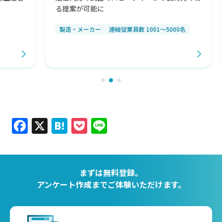
る提案が可能に
提
製造・メーカー
連結従業員数 1001～5000名
Facebook
X
Hatena
Pocket
Line
まずは無料登録。
アンケート作成までご体験いただけます。