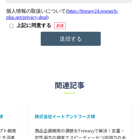
関連記事
株式会社イートアンドフーズ様
ウ
開発
商品企画開発の課題をFreeasyで解決！定量・
タ
者
定性両方の調査でスピーディーかつ説得力のあ
イ