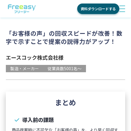
資料ダウンロードする
men
サービス
「お客様の声」の回収スピードが改善！数
字で示すことで提案の説得力がアップ！
国内調査
特長
海外調査
エースコック株式会社様
Freeasy
料金
学術調査
が選ばれ
製造・メーカー
従業員数5001名～
る理由
活用シーン
ご利用の
流れ
活用目的別
まとめ
導入事例
機能
商品・ブ
ランド理
お役立ち情報
導入前の課題
オンライ
解
ンインタ
商品提案時に不可欠な「お客様の声」を、より早く回収す