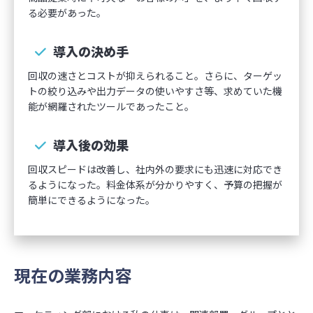
ビュー
お役立ち
広告・デ
る必要があった。
よくあるご質問
資料
ザインの
集計ツー
検証
ル
導入の決め手
ブログ
ロ
提案・意
回収の速さとコストが抑えられること。さらに、ターゲッ
アンケー
グ
調査レポ
思決定
トの絞り込みや出力データの使いやすさ等、求めていた機
トフォー
イ
ート
能が網羅されたツールであったこと。
ム
ン
広報・情
セミナー
報発信
お
情報
導入後の効果
安心して使え
問
る理由
い
回収スピードは改善し、社内外の要求にも迅速に対応でき
合
るようになった。料金体系が分かりやすく、予算の把握が
回答品質
わ
簡単にできるようになった。
せ
セキュリ
ティ
現在の業務内容